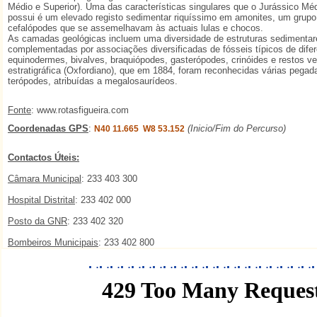
Médio e Superior). Uma das características singulares que o Jurássico M
possui é um elevado registo sedimentar riquíssimo em amonites, um grupo
cefalópodes que se assemelhavam às actuais lulas e chocos.
As camadas geológicas incluem uma diversidade de estruturas sedimentar
complementadas por associações diversificadas de fósseis típicos de difer
equinodermes, bivalves, braquiópodes, gasterópodes, crinóides e restos ve
estratigráfica (Oxfordiano), que em 1884, foram reconhecidas várias pegad
terópodes, atribuídas a megalosaurídeos.
Fonte
: www.rotasfigueira.com
Coordenadas GPS
:
(Inicio/Fim do Percurso)
N40 11.665 W8 53.152
Contactos Úteis:
Câmara Municipal
: 233 403 300
Hospital Distrital
: 233 402 000
Posto da GNR
: 233 402 320
Bombeiros Municipais
: 233 402 800
.
.
.
.
.
.
.
.
.
.
.
.
.
.
.
.
.
.
.
.
.
.
.
.
.
.
.
.
.
.
.
.
.
.
.
.
.
.
.
.
.
.