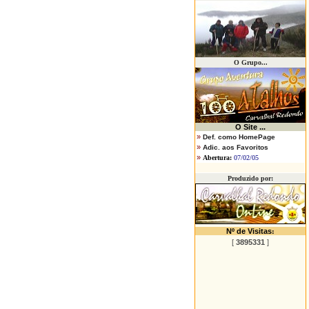
O Grupo...
O
Site ...
»
Def. como HomePage
»
Adic. aos Favoritos
»
Abertura:
07/02/05
Produzido por:
Nº de Visitas
:
[
3895331
]