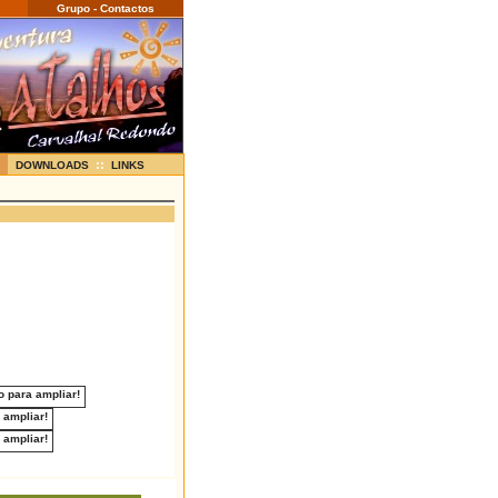
Grupo - Contactos
::
DOWNLOADS
LINKS