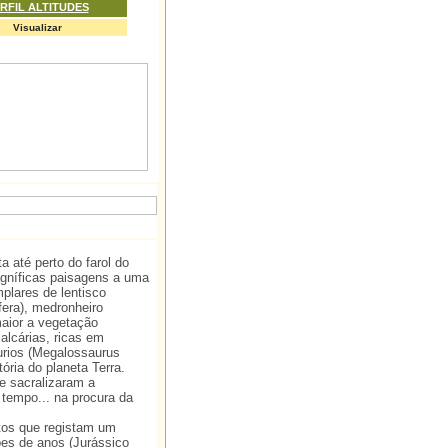
RFIL ALTITUDES
Visualizar
a até perto do farol do
gníficas paisagens a uma
plares de lentisco
fera), medronheiro
maior a vegetação
alcárias, ricas em
urios (Megalossaurus
ria do planeta Terra.
e sacralizaram a
tempo... na procura da
tos que registam um
ões de anos (Jurássico