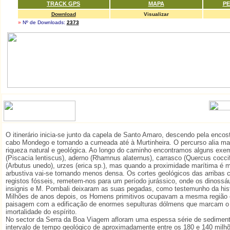
TRACK GPS
MAPA
PE
Download
Visualizar
»
Nº de Downloads:
2373
O itinerário inicia-se junto da capela de Santo Amaro, descendo pela encost
cabo Mondego e tomando a cumeada até à Murtinheira. O percurso alia ma
riqueza natural e geológica. Ao longo do caminho encontramos alguns exem
(Piscacia lentiscus), aderno (Rhamnus alaternus), carrasco (Quercus cocci
(Arbutus unedo), urzes (erica sp.), mas quando a proximidade marítima é 
arbustiva vai-se tornando menos densa. Os cortes geológicos das arribas c
registos fósseis, remetem-nos para um período jurássico, onde os dinossá
insignis e M. Pombali deixaram as suas pegadas, como testemunho da histó
Milhões de anos depois, os Homens primitivos ocupavam a mesma região 
paisagem com a edificação de enormes sepulturas dólmens que marcam o 
imortalidade do espírito.
No sector da Serra da Boa Viagem afloram uma espessa série de sedimen
intervalo de tempo geológico de aproximadamente entre os 180 e 140 milh