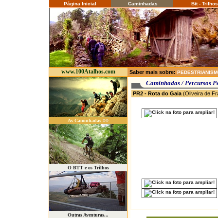
Página Inicial
Caminhadas
Btt - Trilhos
www.100Atalhos.com
Saber mais sobre:
PEDESTRIANIS
Caminhadas / P
PR2 - Rota do Gaia
(Oliveira de F
»»
As Caminhadas
O BTT e os Trilhos
Outras Aventuras...