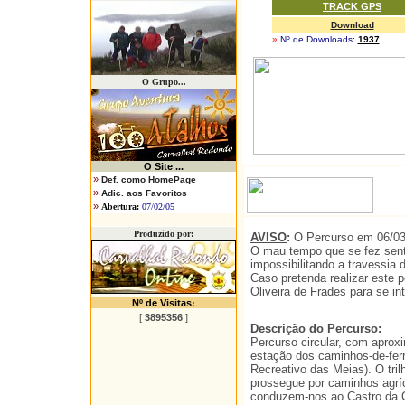
TRACK GPS
Download
»
Nº de Downloads:
1937
O Grupo...
O
Site ...
»
Def. como HomePage
»
Adic. aos Favoritos
»
Abertura:
07/02/05
Produzido por:
AVISO
:
O Percurso em 06/03/
O mau tempo que se fez sent
impossibilitando a travessia d
Caso pretenda realizar este
Oliveira de Frades para se in
Nº de Visitas
:
[
3895356
]
Descrição do Percurso
:
Percurso circular, com aprox
estação dos caminhos-de-ferr
Recreativo das Meias). O tri
prossegue por caminhos agrí
conduzem-nos ao Castro da Co