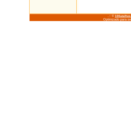
..:: ©
100atalho
Optimizado para se