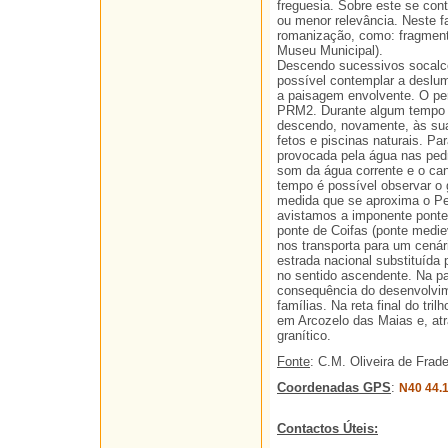
freguesia. Sobre este se con
ou menor relevância. Neste f
romanização, como: fragment
Museu Municipal).
Descendo sucessivos socalcos 
possível contemplar a deslum
a paisagem envolvente. O p
PRM2. Durante algum tempo o
descendo, novamente, às suas
fetos e piscinas naturais. P
provocada pela água nas pedr
som da água corrente e o ca
tempo é possível observar o 
medida que se aproxima o Per
avistamos a imponente ponte
ponte de Coifas (ponte medie
nos transporta para um cená
estrada nacional substituída 
no sentido ascendente. Na pa
consequência do desenvolvim
famílias. Na reta final do tri
em Arcozelo das Maias e, atra
granítico.
Fonte
: C.M. Oliveira de Frad
Coordenadas GPS
:
N40 44.
Contactos Úteis: