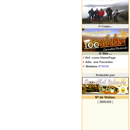
O Grupo...
O
Site ...
»
Def. como HomePage
»
Adic. aos Favoritos
»
Abertura:
07/02/05
Produzido por:
Nº de Visitas
:
[
3895305
]