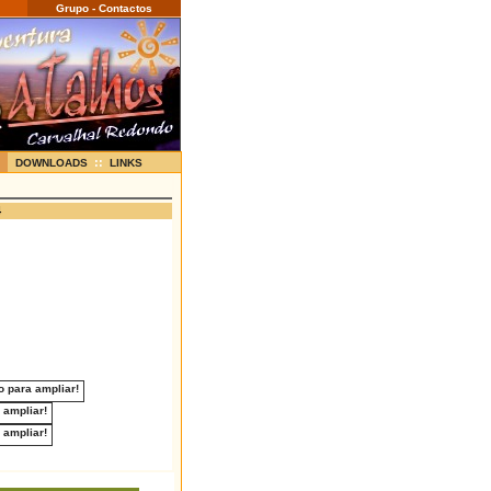
Grupo - Contactos
::
DOWNLOADS
LINKS
4