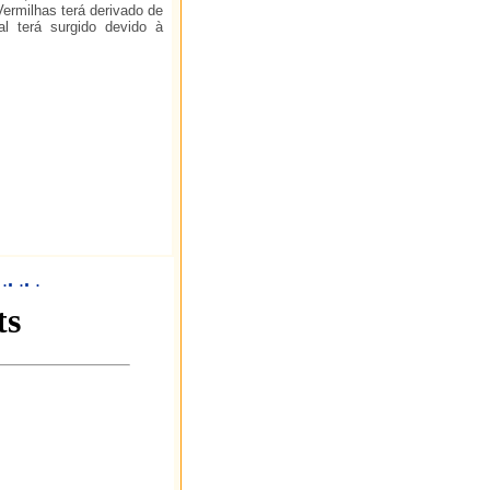
Vermilhas terá derivado de
l terá surgido devido à
.
.
.
.
.
.