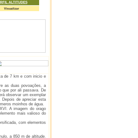
RFIL ALTITUDES
Visualizar
ca de 7 km e com inicio e
tre as duas povoações, a
 que por ali passava. De
erá observar um exemplar
. Depois de apreciar esta
inúmeros moinhos de água.
. XVI. A imagem do orago
elemento mais valioso do
ersificada, com elementos
mulo, a 850 m de altitude.