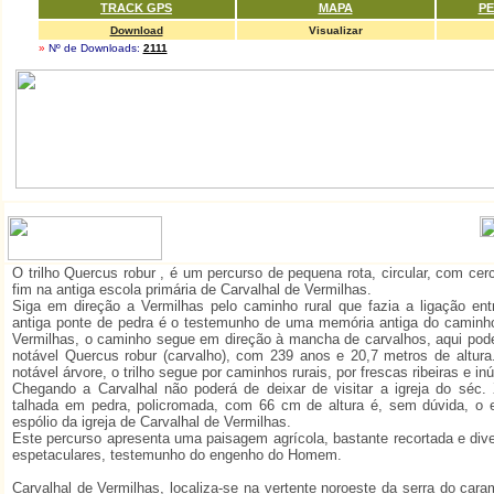
TRACK GPS
MAPA
PE
Download
Visualizar
»
Nº de Downloads:
2111
O trilho Quercus robur , é um percurso de pequena rota, circular, com cer
fim na antiga escola primária de Carvalhal de Vermilhas.
Siga em direção a Vermilhas pelo caminho rural que fazia a ligação en
antiga ponte de pedra é o testemunho de uma memória antiga do caminho
Vermilhas, o caminho segue em direção à mancha de carvalhos, aqui pod
notável Quercus robur (carvalho), com 239 anos e 20,7 metros de altura
notável árvore, o trilho segue por caminhos rurais, por frescas ribeiras e 
Chegando a Carvalhal não poderá de deixar de visitar a igreja do séc
talhada em pedra, policromada, com 66 cm de altura é, sem dúvida, o 
espólio da igreja de Carvalhal de Vermilhas.
Este percurso apresenta uma paisagem agrícola, bastante recortada e div
espetaculares, testemunho do engenho do Homem.
Carvalhal de Vermilhas, localiza-se na vertente noroeste da serra do cara