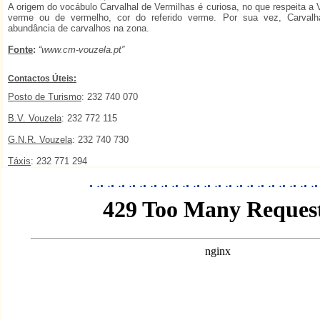
A origem do vocábulo Carvalhal de Vermilhas é curiosa, no que respeita a 
verme ou de vermelho, cor do referido verme. Por sua vez, Carvalha
abundância de carvalhos na zona.
Fonte
:
“www.cm-vouzela.pt”
Contactos Úteis:
Posto de Turismo
: 232 740 070
B.V. Vouzela
: 232 772 115
G.N.R. Vouzela
: 232 740 730
Táxis
: 232 771 294
.
.
.
.
.
.
.
.
.
.
.
.
.
.
.
.
.
.
.
.
.
.
.
.
.
.
.
.
.
.
.
.
.
.
.
.
.
.
.
.
.
.