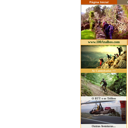
Página Inicial
C
www.100Atalhos.com
»»
As Caminhadas
O BTT e os Trilhos
Outras Aventuras...