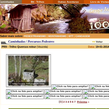
aminhadas
Btt - Trilhos
Outras Aventuras
Livro de Visitas
Saber mais sobre:
|
|
|
PEDESTRIANISMO
MONTANHISMO
BTT
CANOAGEM
Caminhadas / Percursos Pedestres
««
Voltar
PR9 - Trilho Quercus robur
(Vouzela)
Data:
19
-01-201
[1]
2
3
4
5
6
7
Próxima
»