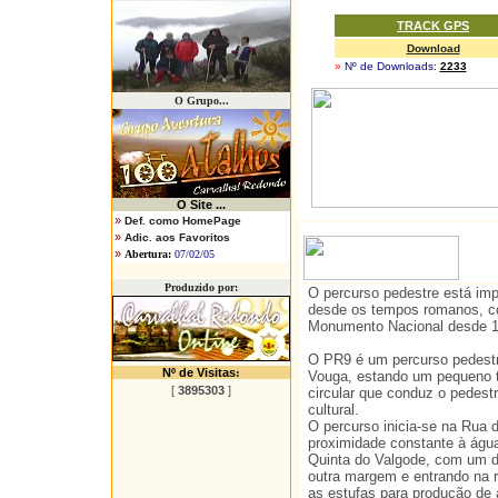
TRACK GPS
Download
»
Nº de Downloads:
2233
O Grupo...
O
Site ...
»
Def. como HomePage
»
Adic. aos Favoritos
»
Abertura:
07/02/05
Produzido por:
O percurso pedestre está imp
desde os tempos romanos, co
Monumento Nacional desde 1
O PR9 é um percurso pedestr
Nº de Visitas
:
Vouga, estando um pequeno t
[
3895303
]
circular que conduz o pedestr
cultural.
O percurso inicia-se na Rua 
proximidade constante à água
Quinta do Valgode, com um de
outra margem e entrando na r
as estufas para produção de