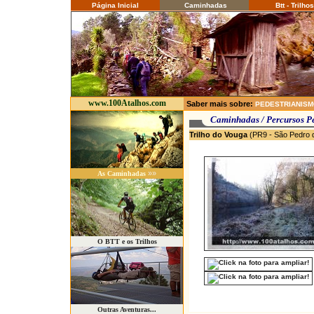
Página Inicial
Caminhadas
Btt - Trilhos
www.100Atalhos.com
Saber mais sobre:
PEDESTRIANIS
Caminhadas / P
Trilho do Vouga
(PR9 - São Pedro 
»»
As Caminhadas
O BTT e os Trilhos
Outras Aventuras...