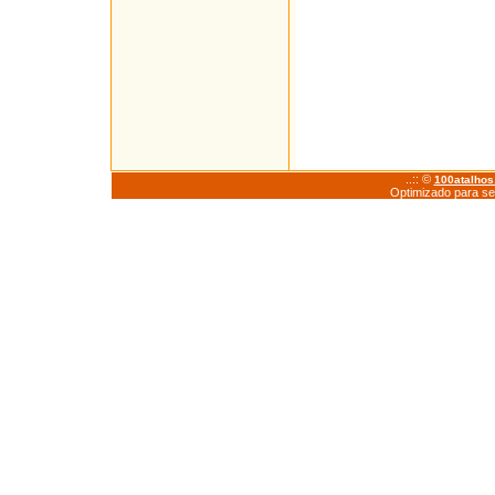
..:: ©
100atalho
Optimizado para se