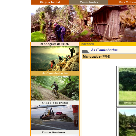
Página Inicial
Caminhadas
Btt - Trilhos
09 de Agosto de 19126
undefined
As Caminhadas...
Mangualde
(PR4)
D
»»
As Caminhadas
O BTT e os Trilhos
Outras Aventuras...