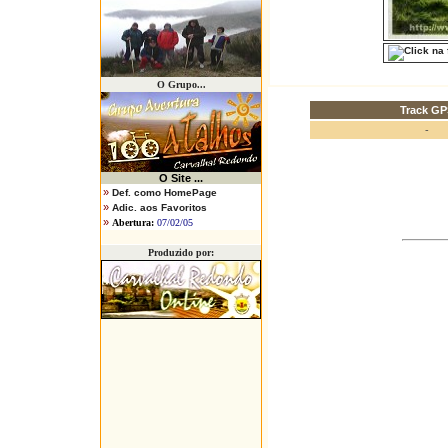
O Grupo...
Track GP
-
O
Site ...
»
Def. como HomePage
»
Adic. aos Favoritos
»
Abertura:
07/02/05
Produzido por: