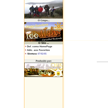
O Grupo...
O
Site ...
»
Def. como HomePage
»
Adic. aos Favoritos
»
Abertura:
07/02/05
Produzido por: