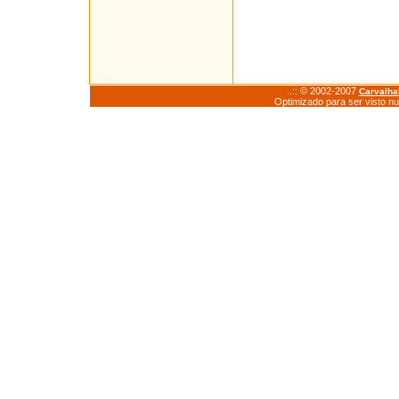
..:: © 2002-2007
Carvalh
Optimizado para ser visto n