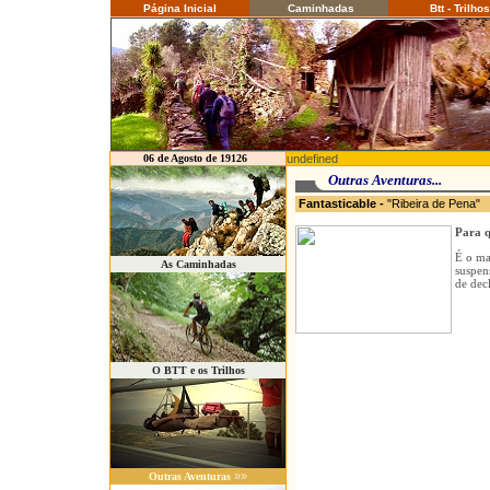
Página Inicial
Caminhadas
Btt - Trilhos
06 de Agosto de 19126
undefined
Outras Aventuras...
Fantasticable
-
"Ribeira de Pena
Para q
É o ma
As Caminhadas
suspen
de dec
O BTT e os Trilhos
»»
Outras Aventuras