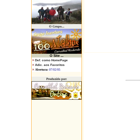
O Grupo...
O
Site ...
»
Def. como HomePage
»
Adic. aos Favoritos
»
Abertura:
07/02/05
Produzido por: