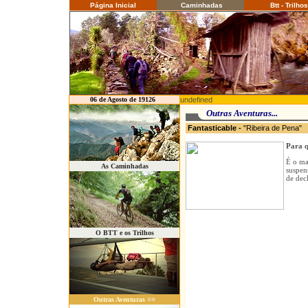
Página Inicial
Caminhadas
Btt - Trilhos
06 de Agosto de 19126
undefined
Outras Aventuras...
Fantasticable
-
"Ribeira de Pena
Para q
É o ma
As Caminhadas
suspen
de dec
O BTT e os Trilhos
»»
Outras Aventuras