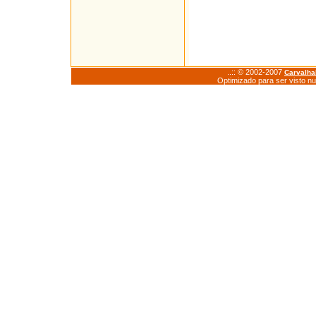
..:: © 2002-2007
Carvalh
Optimizado para ser visto n