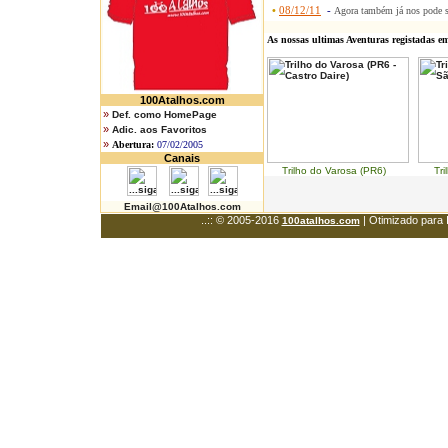
•
08/12/11
-
Agora também já nos pode 
As nossas ultimas Aventuras registadas e
100Atalhos.com
»
Def. como HomePage
»
Adic. aos Favoritos
»
Abertura:
07/02/2005
Canais
Trilho do Varosa (PR6) Trilh
Email@100Atalhos.com
..:: © 2005-2016
| Otimizado para 
100atalhos.com