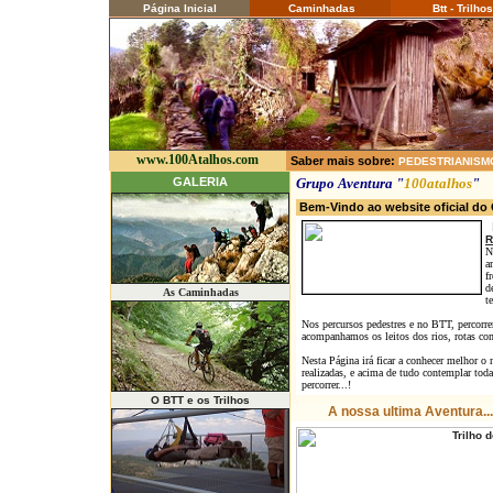
Página Inicial
Caminhadas
Btt - Trilhos
www.100Atalhos.com
Saber mais sobre:
PEDESTRIANISM
GALERIA
Grupo Aventura "
100atalhos
"
Bem-Vindo ao website oficial d
R
N
a
f
d
As Caminhadas
t
Nos percursos pedestres e no BTT, percorre
acompanhamos os leitos dos rios, rotas com c
Nesta Página irá ficar a conhecer melhor o 
realizadas, e acima de tudo contemplar tod
percorrer...!
O BTT e os Trilhos
A nossa ultima Aventura...