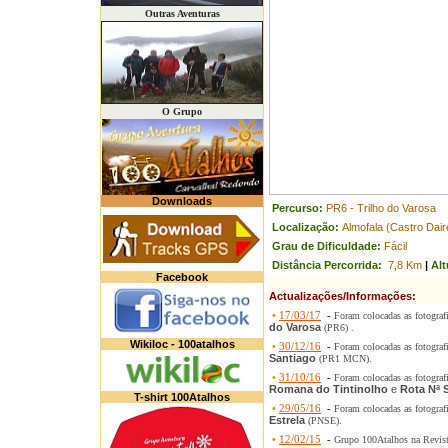
Outras Aventuras
O Grupo
Downloads
Percurso:
PR6 - Trilho do Varosa
Localização:
Almofala (Castro Dair
Grau de Dificuldade:
Fácil
Distância Percorrida:
7,8 Km
|
Alt
Facebook
Actualizações/Informações:
•
17/03/17
-
Foram colocadas as fotograf
do Varosa
(PR6) .
Wikiloc - 100atalhos
•
30/12/16
-
Foram colocadas as fotograf
Santiago
(PR1 MCN).
•
31/10/16
-
Foram colocadas as fotograf
Romana do Tintinolho
e
Rota Nª 
T-shirt 100Atalhos
•
29/05/16
-
Foram colocadas as fotograf
Estrela
(PNSE).
•
12/02/15
-
Grupo 100Atalhos na Revis