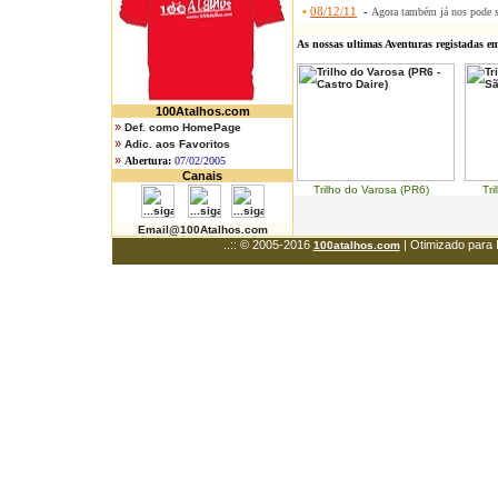
•
08/12/11
-
Agora também já nos pode 
As nossas ultimas Aventuras registadas e
100Atalhos.com
»
Def. como HomePage
»
Adic. aos Favoritos
»
Abertura:
07/02/2005
Canais
Trilho do Varosa (PR6) Trilh
Email@100Atalhos.com
..:: © 2005-2016
| Otimizado para 
100atalhos.com