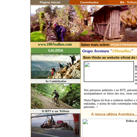
Página Inicial
Caminhadas
Btt - Trilhos
www.100Atalhos.com
Saber mais sobre:
PEDESTRIANISM
GALERIA
Grupo Aventura "
100atalhos
"
Bem-Vindo ao website oficial d
R
N
a
f
d
As Caminhadas
t
Nos percursos pedestres e no BTT, percorre
acompanhamos os leitos dos rios, rotas com c
Nesta Página irá ficar a conhecer melhor o 
realizadas, e acima de tudo contemplar tod
percorrer...!
O BTT e os Trilhos
A nossa ultima Aventura...