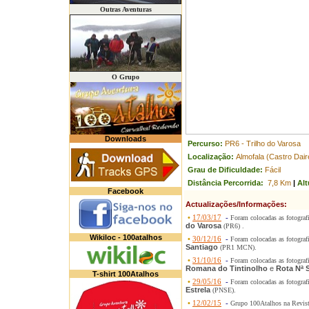
Outras Aventuras
O Grupo
Downloads
Percurso:
PR6 - Trilho do Varosa
Localização:
Almofala (Castro Dair
Grau de Dificuldade:
Fácil
Distância Percorrida:
7,8 Km
|
Alt
Facebook
Actualizações/Informações:
•
17/03/17
-
Foram colocadas as fotograf
do Varosa
(PR6) .
Wikiloc - 100atalhos
•
30/12/16
-
Foram colocadas as fotograf
Santiago
(PR1 MCN).
•
31/10/16
-
Foram colocadas as fotograf
Romana do Tintinolho
e
Rota Nª 
T-shirt 100Atalhos
•
29/05/16
-
Foram colocadas as fotograf
Estrela
(PNSE).
•
12/02/15
-
Grupo 100Atalhos na Revis