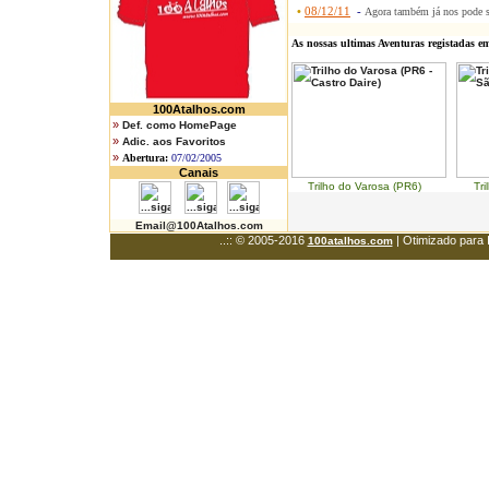
•
08/12/11
-
Agora também já nos pode 
As nossas ultimas Aventuras registadas e
100Atalhos.com
»
Def. como HomePage
»
Adic. aos Favoritos
»
Abertura:
07/02/2005
Canais
Trilho do Varosa (PR6) Trilh
Email@100Atalhos.com
..:: © 2005-2016
| Otimizado para 
100atalhos.com