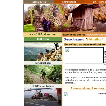
Página Inicial
Caminhadas
Btt - Trilhos
www.100Atalhos.com
Saber mais sobre:
PEDESTRIANISM
GALERIA
Grupo Aventura "
100atalhos
"
Bem-Vindo ao website oficial d
R
N
a
f
d
As Caminhadas
t
Nos percursos pedestres e no BTT, percorre
acompanhamos os leitos dos rios, rotas com c
Nesta Página irá ficar a conhecer melhor o 
realizadas, e acima de tudo contemplar tod
percorrer...!
O BTT e os Trilhos
A nossa ultima Aventura...