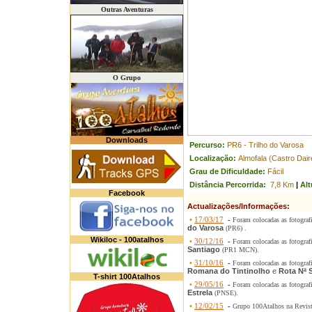
Outras Aventuras
O Grupo
Downloads
Percurso:
PR6 - Trilho do Varosa
Localização:
Almofala (Castro Dair
Grau de Dificuldade:
Fácil
Distância Percorrida:
7,8 Km
|
Alt
Facebook
Actualizações/Informações:
•
17/03/17
-
Foram colocadas as fotograf
do Varosa
(PR6) .
Wikiloc - 100atalhos
•
30/12/16
-
Foram colocadas as fotograf
Santiago
(PR1 MCN).
•
31/10/16
-
Foram colocadas as fotograf
Romana do Tintinolho
e
Rota Nª 
T-shirt 100Atalhos
•
29/05/16
-
Foram colocadas as fotograf
Estrela
(PNSE).
•
12/02/15
-
Grupo 100Atalhos na Revis