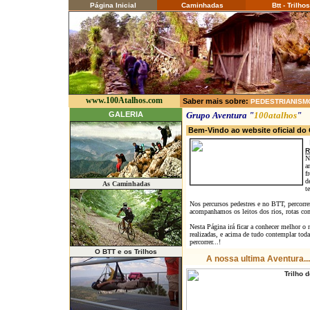
Página Inicial
Caminhadas
Btt - Trilhos
www.100Atalhos.com
Saber mais sobre:
PEDESTRIANISM
GALERIA
Grupo Aventura "
100atalhos
"
Bem-Vindo ao website oficial d
R
N
a
f
d
As Caminhadas
t
Nos percursos pedestres e no BTT, percorre
acompanhamos os leitos dos rios, rotas com c
Nesta Página irá ficar a conhecer melhor o 
realizadas, e acima de tudo contemplar tod
percorrer...!
O BTT e os Trilhos
A nossa ultima Aventura...