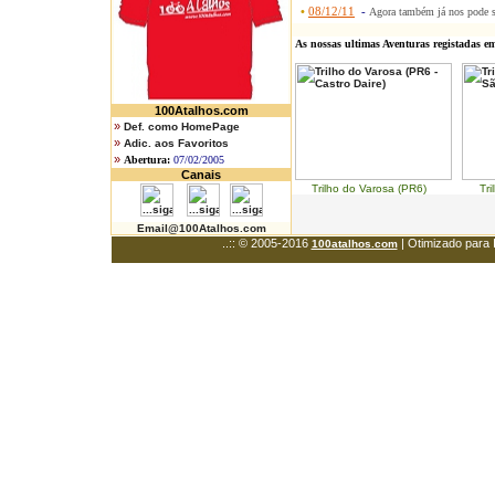
•
08/12/11
-
Agora também já nos pode 
As nossas ultimas Aventuras registadas e
100Atalhos.com
»
Def. como HomePage
»
Adic. aos Favoritos
»
Abertura:
07/02/2005
Canais
Trilho do Varosa (PR6) Trilh
Email@100Atalhos.com
..:: © 2005-2016
| Otimizado para 
100atalhos.com