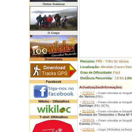
Outras Aventuras
O Grupo
Downloads
Percurso:
PR6 - Trilho do Varosa
Localização:
Almofala (Castro Dair
Grau de Dificuldade:
Fácil
Distância Percorrida:
7,8 Km
|
Alt
Facebook
Actualizações/Informações:
•
17/03/17
-
Foram colocadas as fotograf
do Varosa
(PR6) .
Wikiloc - 100atalhos
•
30/12/16
-
Foram colocadas as fotograf
Santiago
(PR1 MCN).
•
31/10/16
-
Foram colocadas as fotograf
Romana do Tintinolho
e
Rota Nª 
T-shirt 100Atalhos
•
29/05/16
-
Foram colocadas as fotograf
Estrela
(PNSE).
•
12/02/15
-
Grupo 100Atalhos na Revis