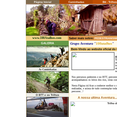
Página Inicial
Caminhadas
Btt - Trilhos
www.100Atalhos.com
Saber mais sobre:
PEDESTRIANISM
GALERIA
Grupo Aventura "
100atalhos
"
Bem-Vindo ao website oficial d
R
N
a
f
d
As Caminhadas
t
Nos percursos pedestres e no BTT, percorre
acompanhamos os leitos dos rios, rotas com c
Nesta Página irá ficar a conhecer melhor o 
realizadas, e acima de tudo contemplar tod
percorrer...!
O BTT e os Trilhos
A nossa ultima Aventura...