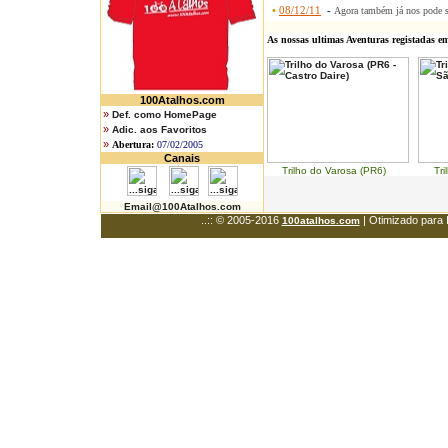
•
08/12/11
-
Agora também já nos pode 
As nossas ultimas Aventuras registadas e
100Atalhos.com
»
Def. como HomePage
»
Adic. aos Favoritos
»
Abertura:
07/02/2005
Canais
Trilho do Varosa (PR6) Trilh
Email@100Atalhos.com
..:: © 2005-2016
| Otimizado para 
100atalhos.com