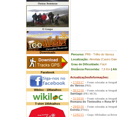
Outras Aventuras
O Grupo
Downloads
Percurso:
PR6 - Trilho do Varosa
Localização:
Almofala (Castro Dair
Grau de Dificuldade:
Fácil
Distância Percorrida:
7,8 Km
|
Alt
Facebook
Actualizações/Informações:
•
17/03/17
-
Foram colocadas as fotograf
do Varosa
(PR6) .
Wikiloc - 100atalhos
•
30/12/16
-
Foram colocadas as fotograf
Santiago
(PR1 MCN).
•
31/10/16
-
Foram colocadas as fotograf
Romana do Tintinolho
e
Rota Nª 
T-shirt 100Atalhos
•
29/05/16
-
Foram colocadas as fotograf
Estrela
(PNSE).
•
12/02/15
-
Grupo 100Atalhos na Revis