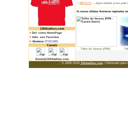
•
08/12/11
-
Agora também já nos pode 
As nossas ultimas Aventuras registadas e
100Atalhos.com
»
Def. como HomePage
»
Adic. aos Favoritos
»
Abertura:
07/02/2005
Canais
Trilho do Varosa (PR6) Trilh
Email@100Atalhos.com
..:: © 2005-2016
| Otimizado para 
100atalhos.com