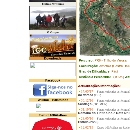
Outras Aventuras
O Grupo
Downloads
Percurso:
PR6 - Trilho do Varosa
Localização:
Almofala (Castro Dair
Grau de Dificuldade:
Fácil
Distância Percorrida:
7,8 Km
|
Alt
Facebook
Actualizações/Informações:
•
17/03/17
-
Foram colocadas as fotograf
do Varosa
(PR6) .
Wikiloc - 100atalhos
•
30/12/16
-
Foram colocadas as fotograf
Santiago
(PR1 MCN).
•
31/10/16
-
Foram colocadas as fotograf
Romana do Tintinolho
e
Rota Nª 
T-shirt 100Atalhos
•
29/05/16
-
Foram colocadas as fotograf
Estrela
(PNSE).
•
12/02/15
-
Grupo 100Atalhos na Revis