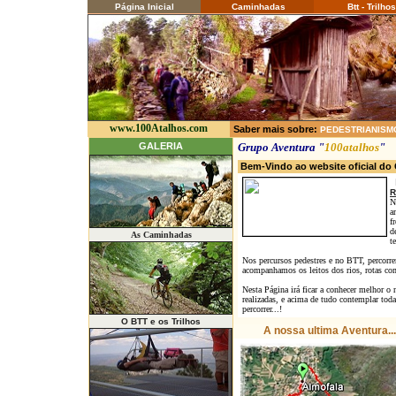
Página Inicial
Caminhadas
Btt - Trilhos
www.100Atalhos.com
Saber mais sobre:
PEDESTRIANISM
GALERIA
Grupo Aventura "
100atalhos
"
Bem-Vindo ao website oficial d
R
N
a
f
d
As Caminhadas
t
Nos percursos pedestres e no BTT, percorre
acompanhamos os leitos dos rios, rotas com c
Nesta Página irá ficar a conhecer melhor o 
realizadas, e acima de tudo contemplar tod
percorrer...!
O BTT e os Trilhos
A nossa ultima Aventura...