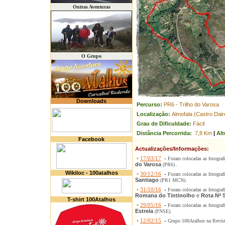
Outras Aventuras
O Grupo
Downloads
Percurso:
PR6 - Trilho do Varosa
Localização:
Almofala (Castro Dair
Grau de Dificuldade:
Fácil
Distância Percorrida:
7,8 Km
|
Alt
Facebook
Actualizações/Informações:
•
17/03/17
-
Foram colocadas as fotograf
do Varosa
(PR6) .
Wikiloc - 100atalhos
•
30/12/16
-
Foram colocadas as fotograf
Santiago
(PR1 MCN).
•
31/10/16
-
Foram colocadas as fotograf
Romana do Tintinolho
e
Rota Nª 
T-shirt 100Atalhos
•
29/05/16
-
Foram colocadas as fotograf
Estrela
(PNSE).
•
12/02/15
-
Grupo 100Atalhos na Revis