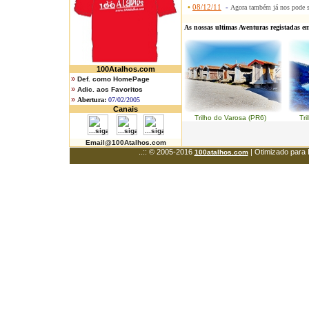
•
08/12/11
-
Agora também já nos pode 
As nossas ultimas Aventuras registadas e
100Atalhos.com
»
Def. como HomePage
»
Adic. aos Favoritos
»
Abertura:
07/02/2005
Canais
Trilho do Varosa (PR6) Trilh
Email@100Atalhos.com
..:: © 2005-2016
| Otimizado para 
100atalhos.com