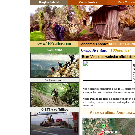
Página Inicial
Caminhadas
Btt - Trilhos
www.100Atalhos.com
Saber mais sobre:
PEDESTRIANISM
GALERIA
Grupo Aventura "
100atalhos
"
Bem-Vindo ao website oficial d
R
N
a
f
d
As Caminhadas
t
Nos percursos pedestres e no BTT, percorre
acompanhamos os leitos dos rios, rotas com c
Nesta Página irá ficar a conhecer melhor o 
realizadas, e acima de tudo contemplar tod
percorrer...!
O BTT e os Trilhos
A nossa ultima Aventura...