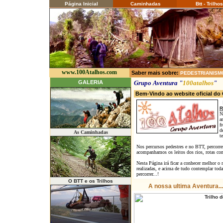
Página Inicial
Caminhadas
Btt - Trilhos
www.100Atalhos.com
Saber mais sobre:
PEDESTRIANISM
GALERIA
Grupo Aventura "
100atalhos
"
Bem-Vindo ao website oficial d
R
N
a
f
d
As Caminhadas
t
Nos percursos pedestres e no BTT, percorre
acompanhamos os leitos dos rios, rotas com c
Nesta Página irá ficar a conhecer melhor o 
realizadas, e acima de tudo contemplar tod
percorrer...!
O BTT e os Trilhos
A nossa ultima Aventura...