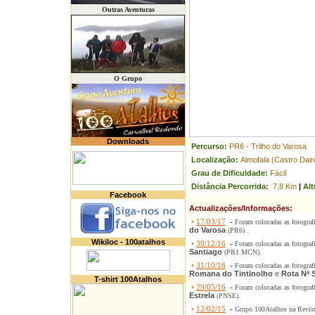
Outras Aventuras
O Grupo
Downloads
Percurso:
PR6 - Trilho do Varosa
Localização:
Almofala (Castro Dair
Grau de Dificuldade:
Fácil
Distância Percorrida:
7,8 Km
|
Alt
Facebook
Actualizações/Informações:
•
17/03/17
-
Foram colocadas as fotograf
do Varosa
(PR6) .
Wikiloc - 100atalhos
•
30/12/16
-
Foram colocadas as fotograf
Santiago
(PR1 MCN).
•
31/10/16
-
Foram colocadas as fotograf
Romana do Tintinolho
e
Rota Nª 
T-shirt 100Atalhos
•
29/05/16
-
Foram colocadas as fotograf
Estrela
(PNSE).
•
12/02/15
-
Grupo 100Atalhos na Revis