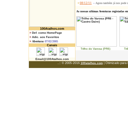
•
08/12/11
-
Agora também já nos pode 
As nossas ultimas Aventuras registadas e
100Atalhos.com
»
Def. como HomePage
»
Adic. aos Favoritos
»
Abertura:
07/02/2005
Canais
Trilho do Varosa (PR6) Trilh
Email@100Atalhos.com
..:: © 2005-2016
| Otimizado para 
100atalhos.com